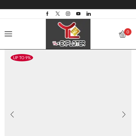
0
UP TO 9%