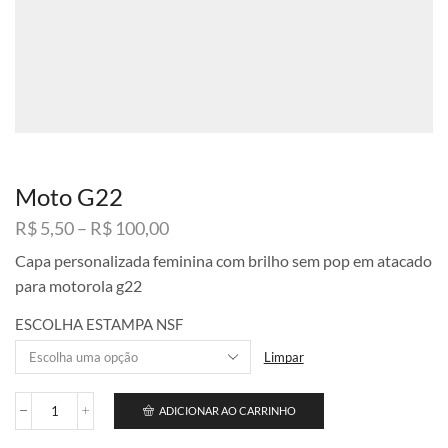
Moto G22
Faixa
R$
5,50
–
R$
100,00
de
Capa personalizada feminina com brilho sem pop em atacado
preço:
para motorola g22
R$ 5,50
através
ESCOLHA ESTAMPA NSF
R$ 100,00
Limpar
ADICIONAR AO CARRINHO
Moto
G22