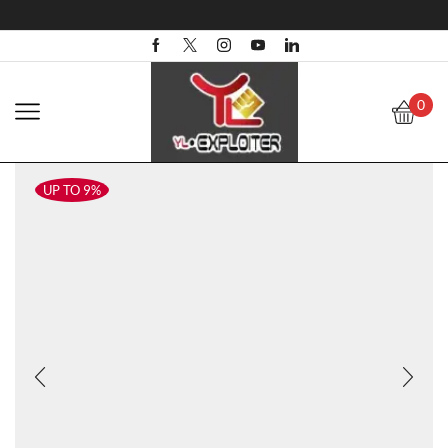
0
UP TO 9%