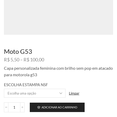
Moto G53
Faixa
R$
5,50
–
R$
100,00
de
Capa personalizada feminina com brilho sem pop em atacado
preço:
para motorola g53
R$ 5,50
através
ESCOLHA ESTAMPA NSF
R$ 100,00
Limpar
ADICIONAR AO CARRINHO
Moto
G53