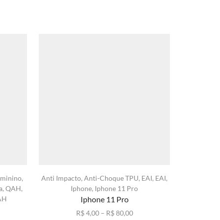
minino
,
Anti Impacto
,
Anti-Choque TPU
,
EAI
,
EAI
,
Anti-Choq
a
,
QAH
,
Iphone
,
Iphone 11 Pro
Iphone
,
Ip
AH
Iphone 11 Pro
QAG
I
Faixa
R$
4,00
–
R$
80,00