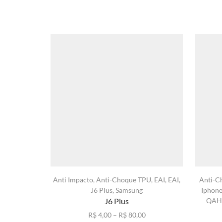
Anti Impacto
,
Anti-Choque TPU
,
EAI
,
EAI
,
Anti-C
J6 Plus
,
Samsung
Iphon
J6 Plus
QAH
Faixa
R$
4,00
–
R$
80,00