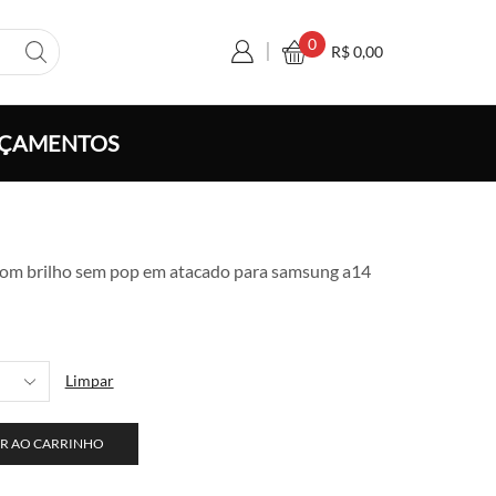
0
R$
0,00
ÇAMENTOS
xa
com brilho sem pop em atacado para samsung a14
ço:
 5,50
avés
 100,00
Limpar
R AO CARRINHO