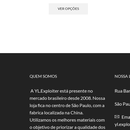
de
Este
preço:
produto
VER OPÇÕES
R$ 4,00
tem
através
várias
R$ 80,00
variantes.
As
opções
podem
ser
escolhidas
na
página
do
QUEM SOMOS
NOSSA 
produto
A YL.Exploiter está presente no
Rua Bar
mercado brasileiro desde 2008. Nossa
São Pau
loja fica no centro de São Paulo, com a
fabrica localizada na China.
Emai
Utilizamos os melhores materiais com
yl.expl
o objetivo de priorizar a qualidade dos