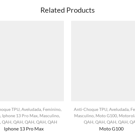
Related Products
hoque TPU
,
Aveludada
,
Feminino
,
Anti-Choque TPU
,
Aveludada
,
Fe
e
,
Iphone 13 Pro Max
,
Masculino
,
Masculino
,
Moto G100
,
Motorol
,
QAH
,
QAH
,
QAH
,
QAH
,
QAH
QAH
,
QAH
,
QAH
,
QAH
,
Q
Iphone 13 Pro Max
Moto G100