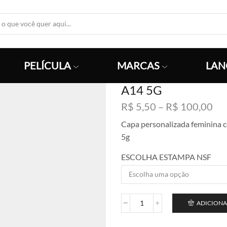
Search
Input
PELÍCULA
MARCAS
LAN
A14 5G
Fai
R$
5,50
–
R$
100,00
de
Capa personalizada feminina 
pre
5g
R$
atr
ESCOLHA ESTAMPA NSF
R$
ADICIONA
A14
5G