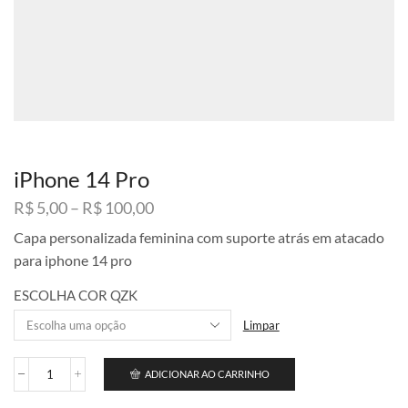
iPhone 14 Pro
Faixa
R$
5,00
–
R$
100,00
de
Capa personalizada feminina com suporte atrás em atacado
preço:
para iphone 14 pro
R$ 5,00
através
ESCOLHA COR QZK
R$ 100,00
Limpar
ADICIONAR AO CARRINHO
iPhone
14