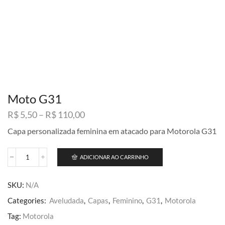
Moto G31
Faixa
R$
5,50
–
R$
110,00
de
Capa personalizada feminina em atacado para Motorola G31
preço:
R$ 5,50
através
ADICIONAR AO CARRINHO
Moto
R$ 110,00
G31
quantidade
SKU:
N/A
Categories:
Aveludada
,
Capas
,
Feminino
,
G31
,
Motorola
Tag:
Motorola