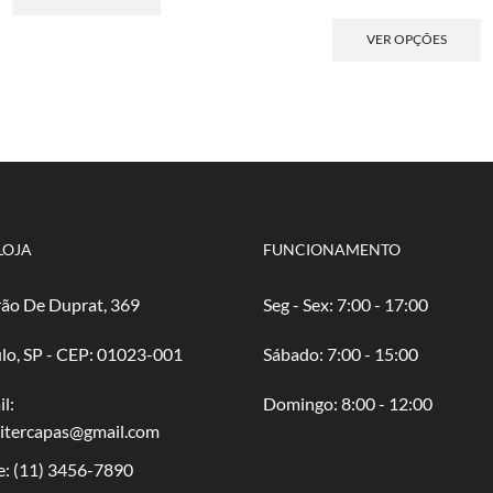
R$ 2,50
tem
de
E
através
várias
pre
p
VER OPÇÕES
R$ 50,00
variantes.
R$ 
t
As
atr
v
opções
R$ 
va
podem
A
ser
o
escolhidas
p
na
s
página
e
do
n
LOJA
FUNCIONAMENTO
produto
p
d
ão De Duprat, 369
Seg - Sex: 7:00 - 17:00
p
lo, SP - CEP: 01023-001
​​Sábado: 7:00 - 15:00
l:
​Domingo: 8:00 - 12:00
oitercapas@gmail.com
e:
(11) 3456-7890