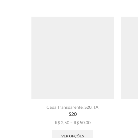
Capa Transparente
,
S20
,
TA
S20
Faixa
R$
2,50
–
R$
50,00
de
Este
preço:
produto
VER OPÇÕES