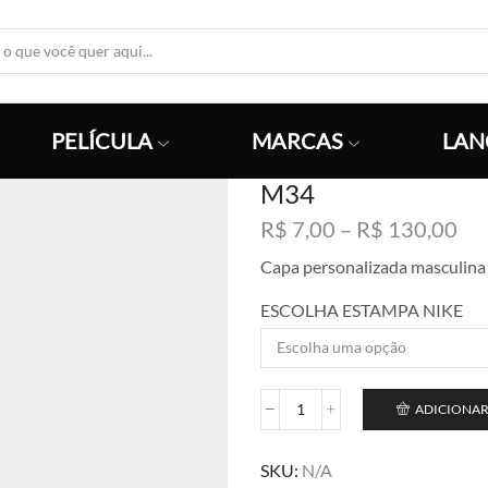
Search
Input
PELÍCULA
MARCAS
LAN
M34
Fai
R$
7,00
–
R$
130,00
de
Capa personalizada masculina
pre
R$
ESCOLHA ESTAMPA NIKE
atr
R$
ADICIONAR
M34
quantidade
SKU:
N/A