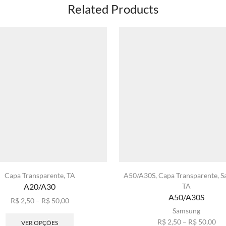
Related Products
Capa Transparente
,
TA
A50/A30S
,
Capa Transparente
,
S
A20/A30
TA
A50/A30S
Faixa
R$
2,50
–
R$
50,00
de
Este
Samsung
preço:
produto
Fai
R$
2,50
–
R$
50,00
VER OPÇÕES