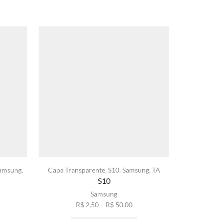
amsung
,
Capa Transparente
,
S10
,
Samsung
,
TA
S10
Samsung
Faixa
R$
2,50
–
R$
50,00
xa
de
Este