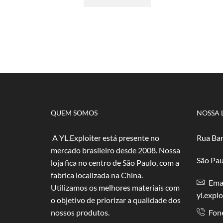
R$ 2,50
tem
através
várias
R$ 50,00
variantes.
As
opções
podem
ser
escolhidas
na
página
do
QUEM SOMOS
NOSSA 
produto
A YL.Exploiter está presente no
Rua Bar
mercado brasileiro desde 2008. Nossa
São Pau
loja fica no centro de São Paulo, com a
fabrica localizada na China.
Emai
Utilizamos os melhores materiais com
yl.expl
o objetivo de priorizar a qualidade dos
nossos produtos.
Fon