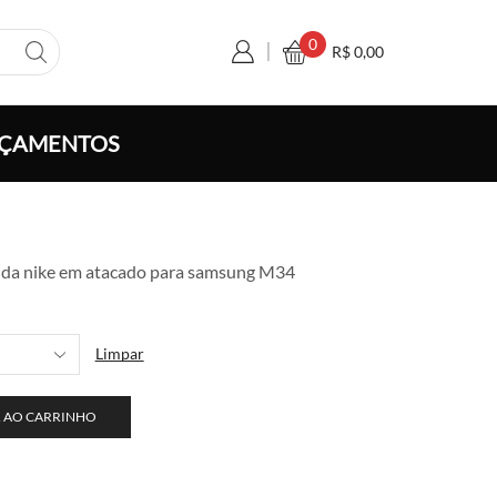
0
R$
0,00
ÇAMENTOS
xa
 da nike em atacado para samsung M34
ço:
 7,00
avés
Limpar
 130,00
 AO CARRINHO