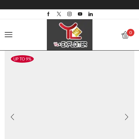
0
UP TO 9%