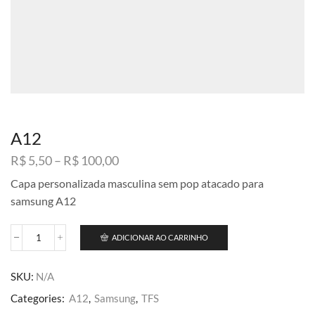
A12
Faixa
R$
5,50
–
R$
100,00
de
Capa personalizada masculina sem pop atacado para
preço:
samsung A12
R$ 5,50
através
R$ 100,00
ADICIONAR AO CARRINHO
A12
quantidade
SKU:
N/A
Categories:
A12
,
Samsung
,
TFS