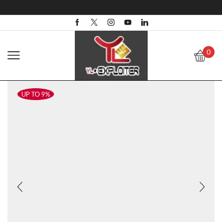
0
UP TO 9%