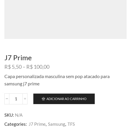
J7 Prime
Faixa
R$
5,50
–
R$
100,00
de
Capa personalizada masculina sem pop atacado para
preço:
samsung j7 prime
R$ 5,50
através
R$ 100,00
ADICIONAR AO CARRINHO
J7
Prime
quantidade
SKU:
N/A
Categories:
J7 Prime
,
Samsung
,
TFS