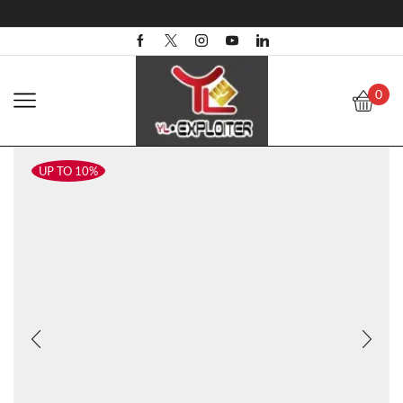
0
UP TO 10%