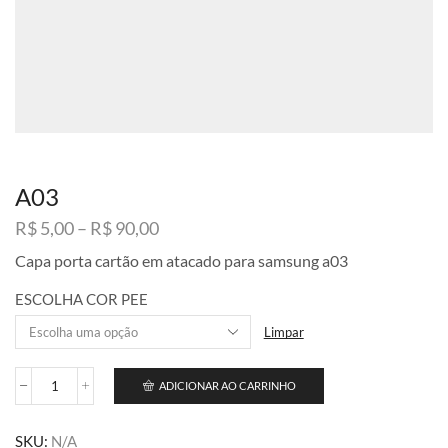
A03
Faixa
R$
5,00
–
R$
90,00
de
Capa porta cartão em atacado para samsung a03
preço:
R$ 5,00
ESCOLHA COR PEE
através
R$ 90,00
Limpar
ADICIONAR AO CARRINHO
A03
quantidade
SKU:
N/A