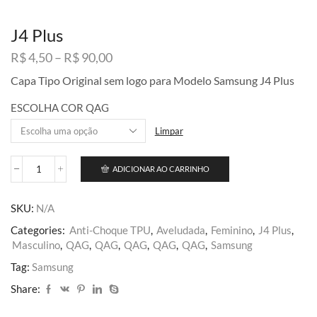
J4 Plus
Faixa
R$
4,50
–
R$
90,00
de
Capa Tipo Original sem logo para Modelo Samsung J4 Plus
preço:
R$ 4,50
ESCOLHA COR QAG
através
R$ 90,00
Limpar
ADICIONAR AO CARRINHO
J4
Plus
quantidade
SKU:
N/A
Categories:
Anti-Choque TPU
,
Aveludada
,
Feminino
,
J4 Plus
,
Masculino
,
QAG
,
QAG
,
QAG
,
QAG
,
QAG
,
Samsung
Tag:
Samsung
Share: