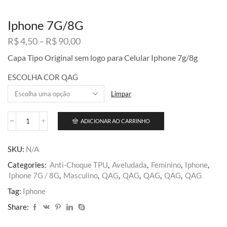
Iphone 7G/8G
Faixa
R$
4,50
–
R$
90,00
de
Capa Tipo Original sem logo para Celular Iphone 7g/8g
preço:
R$ 4,50
ESCOLHA COR QAG
através
R$ 90,00
Limpar
ADICIONAR AO CARRINHO
Iphone
7G/8G
quantidade
SKU:
N/A
Categories:
Anti-Choque TPU
,
Aveludada
,
Feminino
,
Iphone
,
Iphone 7G / 8G
,
Masculino
,
QAG
,
QAG
,
QAG
,
QAG
,
QAG
Tag:
Iphone
Share: