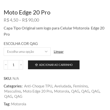
Moto Edge 20 Pro
Faixa
R$
4,50
–
R$
90,00
de
Capa Tipo Original sem logo para Celular Motorola Edge 20
preço:
Pro
R$ 4,50
através
ESCOLHA COR QAG
R$ 90,00
Limpar
ADICIONAR AO CARRINHO
Moto
Edge
20
SKU:
N/A
Pro
quantidade
Categories:
Anti-Choque TPU
,
Aveludada
,
Feminino
,
Masculino
,
Moto Edge 20 Pro
,
Motorola
,
QAG
,
QAG
,
QAG
,
QAG
,
QAG
Tag:
Motorola