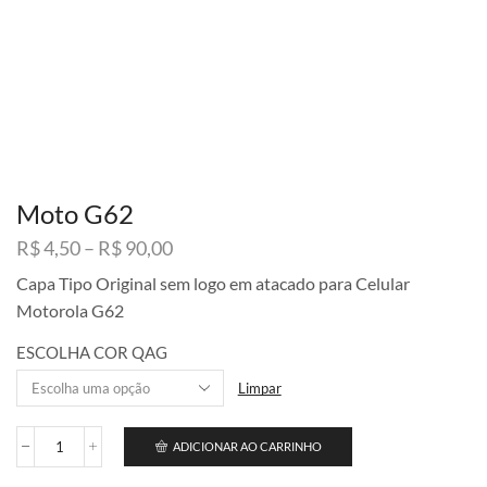
Moto G62
Faixa
R$
4,50
–
R$
90,00
de
Capa Tipo Original sem logo em atacado para Celular
preço:
Motorola G62
R$ 4,50
através
ESCOLHA COR QAG
R$ 90,00
Limpar
ADICIONAR AO CARRINHO
Moto
G62