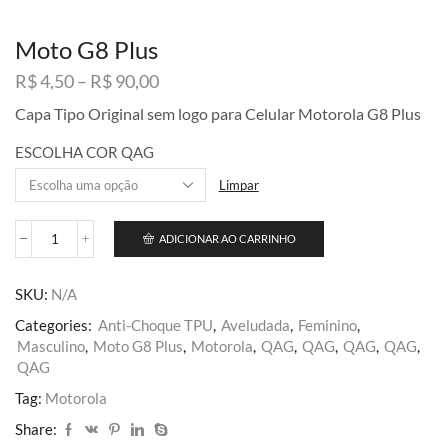
Moto G8 Plus
Faixa
R$
4,50
–
R$
90,00
de
Capa Tipo Original sem logo para Celular Motorola G8 Plus
preço:
R$ 4,50
ESCOLHA COR QAG
através
R$ 90,00
Limpar
ADICIONAR AO CARRINHO
Moto
G8
Plus
SKU:
N/A
quantidade
Categories:
Anti-Choque TPU
,
Aveludada
,
Feminino
,
Masculino
,
Moto G8 Plus
,
Motorola
,
QAG
,
QAG
,
QAG
,
QAG
,
QAG
Tag:
Motorola
Share: