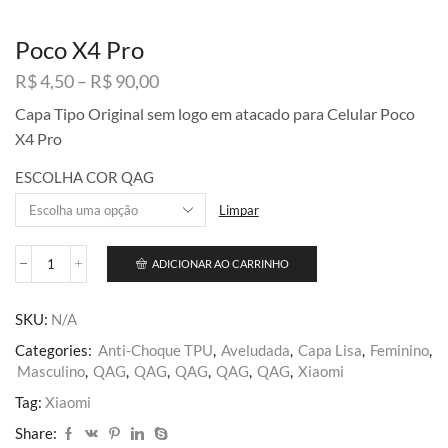
Poco X4 Pro
Faixa
R$
4,50
–
R$
90,00
de
Capa Tipo Original sem logo em atacado para Celular Poco
preço:
X4 Pro
R$ 4,50
através
ESCOLHA COR QAG
R$ 90,00
Limpar
ADICIONAR AO CARRINHO
Poco
X4
Pro
SKU:
N/A
quantidade
Categories:
Anti-Choque TPU
,
Aveludada
,
Capa Lisa
,
Feminino
,
Masculino
,
QAG
,
QAG
,
QAG
,
QAG
,
QAG
,
Xiaomi
Tag:
Xiaomi
Share: