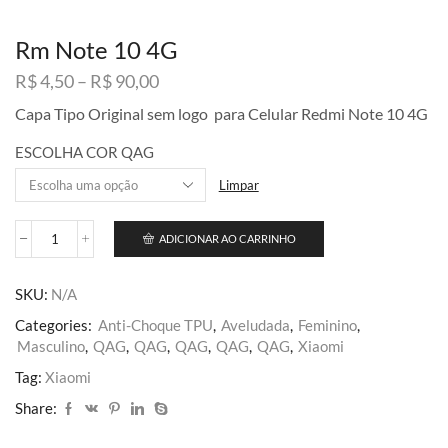
Rm Note 10 4G
Faixa
R$
4,50
–
R$
90,00
de
Capa Tipo Original sem logo para Celular Redmi Note 10 4G
preço:
R$ 4,50
ESCOLHA COR QAG
através
R$ 90,00
Limpar
ADICIONAR AO CARRINHO
Rm
Note
10
SKU:
N/A
4G
quantidade
Categories:
Anti-Choque TPU
,
Aveludada
,
Feminino
,
Masculino
,
QAG
,
QAG
,
QAG
,
QAG
,
QAG
,
Xiaomi
Tag:
Xiaomi
Share: