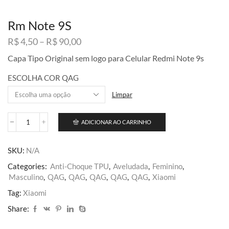
Rm Note 9S
Faixa
R$
4,50
–
R$
90,00
de
Capa Tipo Original sem logo para Celular Redmi Note 9s
preço:
R$ 4,50
ESCOLHA COR QAG
através
R$ 90,00
Limpar
ADICIONAR AO CARRINHO
Rm
Note
9S
SKU:
N/A
quantidade
Categories:
Anti-Choque TPU
,
Aveludada
,
Feminino
,
Masculino
,
QAG
,
QAG
,
QAG
,
QAG
,
QAG
,
Xiaomi
Tag:
Xiaomi
Share: