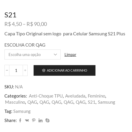
S21
Faixa
R$
4,50
–
R$
90,00
de
Capa Tipo Original sem logo para Celular Samsung S21 Plus
preço:
R$ 4,50
ESCOLHA COR QAG
através
R$ 90,00
Limpar
ADICIONAR AO CARRINHO
S21
quantidade
SKU:
N/A
Categories:
Anti-Choque TPU
,
Aveludada
,
Feminino
,
Masculino
,
QAG
,
QAG
,
QAG
,
QAG
,
QAG
,
S21
,
Samsung
Tag:
Samsung
Share: