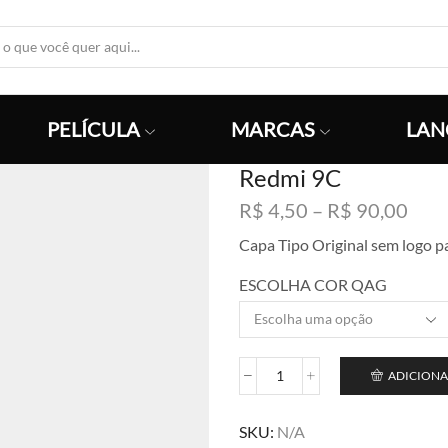
Search
Input
PELÍCULA
MARCAS
LAN
Redmi 9C
Faix
R$
4,50
–
R$
90,00
de
Capa Tipo Original sem logo p
preç
R$ 4
ESCOLHA COR QAG
atra
R$ 9
ADICIONA
Redmi
9C
quantidade
SKU:
N/A