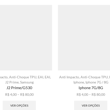
pacto
,
Anti-Choque TPU
,
EAI
,
EAI
,
Anti Impacto
,
Anti-Choque TPU
,
J2 Prime
,
Samsung
Iphone
,
Iphone 7G / 8G
J2 Prime/G530
Iphone 7G/8G
Faixa
Fai
R$
4,00
–
R$
80,00
R$
4,00
–
R$
80,00
de
Este
de
E
preço:
produto
pre
p
VER OPÇÕES
VER OPÇÕES
R$ 4,00
tem
R$ 
t