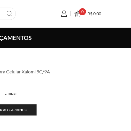
0
R$
0,00
ÇAMENTOS
a
ara Celular Xaiomi 9C/9A
o:
,50
vés
Limpar
0,00
R AO CARRINHO