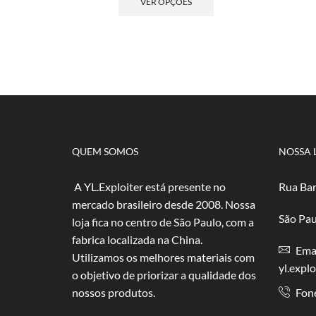
VER OPÇÕES
R$ 4,00
tem
através
várias
R$ 80,00
variantes.
As
opções
podem
ser
escolhidas
na
página
QUEM SOMOS
NOSSA 
do
produto
A YL.Exploiter está presente no
Rua Bar
mercado brasileiro desde 2008. Nossa
São Pau
loja fica no centro de São Paulo, com a
fabrica localizada na China.
Emai
Utilizamos os melhores materiais com
yl.expl
o objetivo de priorizar a qualidade dos
nossos produtos.
Fon