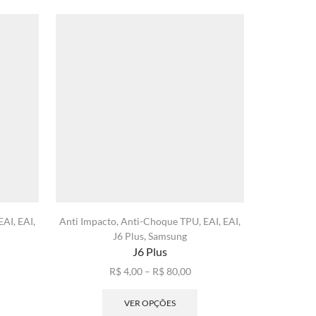
EAI
,
EAI
,
Anti Impacto
,
Anti-Choque TPU
,
EAI
,
EAI
,
Anti-Choq
J6 Plus
,
Samsung
Iphone
,
Ip
J6 Plus
QAH
xa
Faixa
R$
4,00
–
R$
80,00
ste
de
Este
ço:
roduto
preço:
produto
VER OPÇÕES
4,00
em
R$ 4,00
tem