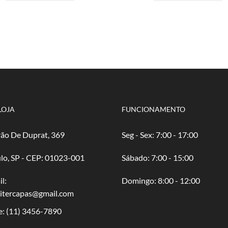
através
várias
atr
v
R$ 80,00
variantes.
R$ 
va
As
A
opções
o
podem
p
ser
s
escolhidas
e
na
n
página
p
do
d
LOJA
FUNCIONAMENTO
produto
p
ão De Duprat, 369
Seg - Sex: 7:00 - 17:00
lo, SP - CEP: 01023-001
​​Sábado: 7:00 - 15:00
l:
​Domingo: 8:00 - 12:00
oitercapas@gmail.com
e:
(11) 3456-7890