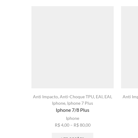
Anti Impacto
,
Anti-Choque TPU
,
EAI
,
EAI
,
Anti Im
Iphone
,
Iphone 7 Plus
Iphone 7/8 Plus
Iphone
Faixa
R$
4,00
–
R$
80,00
de
Este
preço:
produto