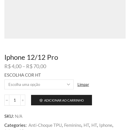
Iphone 12/12 Pro
Faixa
R$
4,00
–
R$
70,00
de
ESCOLHA COR HT
preço:
R$ 4,00
Limpar
através
R$ 70,00
ADICIONAR AO CARRINHO
Iphone
12/12
Pro
SKU:
N/A
quantidade
Categories:
Anti-Choque TPU
,
Feminino
,
HT
,
HT
,
Iphone
,