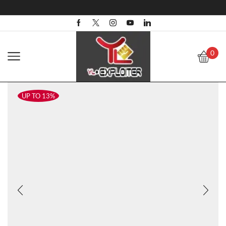
0
UP TO 13%