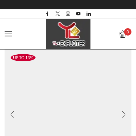
0
UP TO 13%