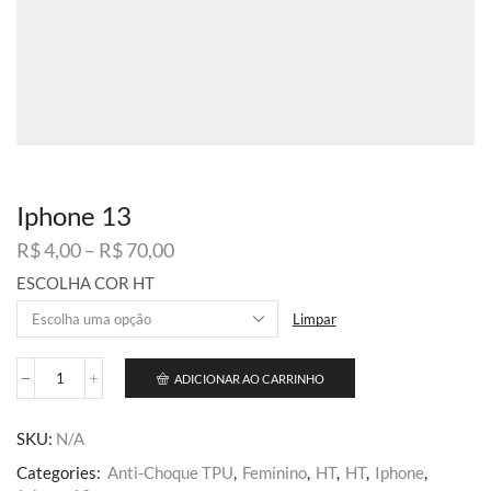
Iphone 13
Faixa
R$
4,00
–
R$
70,00
de
ESCOLHA COR HT
preço:
R$ 4,00
Limpar
através
R$ 70,00
ADICIONAR AO CARRINHO
Iphone
13
quantidade
SKU:
N/A
Categories:
Anti-Choque TPU
,
Feminino
,
HT
,
HT
,
Iphone
,