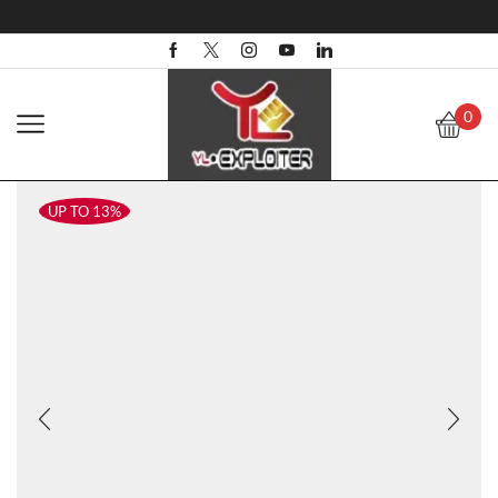
0
UP TO 13%