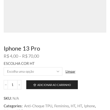
Iphone 13 Pro
Faixa
R$
4,00
–
R$
70,00
de
ESCOLHA COR HT
preço:
R$ 4,00
Limpar
através
R$ 70,00
ADICIONAR AO CARRINHO
Iphone
13
Pro
SKU:
N/A
quantidade
Categories:
Anti-Choque TPU
,
Feminino
,
HT
,
HT
,
Iphone
,