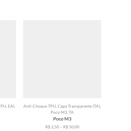
TPU
,
EAI
,
Anti-Choque TPU
,
Capa Transparente (TA)
,
A03S
,
An
Poco M3
,
TA
Feminino
,
Poco M3
xa
Faixa
R$
2,50
–
R$
50,00