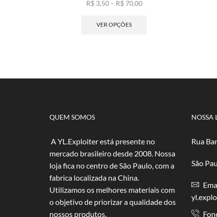
Faixa
R$
3,50
–
R$
70,00
de
Este
preço:
produto
VER OPÇÕES
R$ 3,50
tem
através
várias
R$ 70,00
variantes.
As
opções
podem
ser
escolhidas
na
QUEM SOMOS
NOSSA 
página
do
A YL.Exploiter está presente no
Rua Bar
produto
mercado brasileiro desde 2008. Nossa
São Pau
loja fica no centro de São Paulo, com a
fabrica localizada na China.
Emai
Utilizamos os melhores materiais com
yl.expl
o objetivo de priorizar a qualidade dos
nossos produtos.
Fon