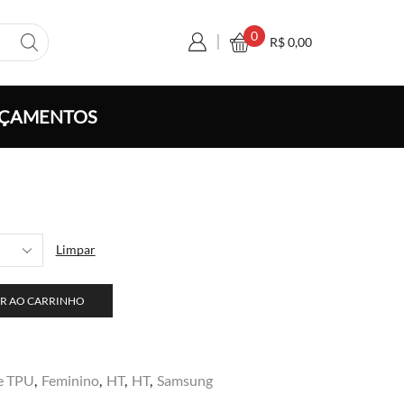
0
R$
0,00
ÇAMENTOS
a
o:
,00
Limpar
vés
0,00
R AO CARRINHO
e TPU
,
Feminino
,
HT
,
HT
,
Samsung