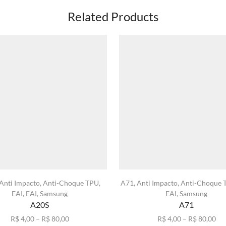
Related Products
Anti Impacto
,
Anti-Choque TPU
,
A71
,
Anti Impacto
,
Anti-Choque 
EAI
,
EAI
,
Samsung
EAI
,
Samsung
A20S
A71
Faixa
Fai
R$
4,00
–
R$
80,00
R$
4,00
–
R$
80,00