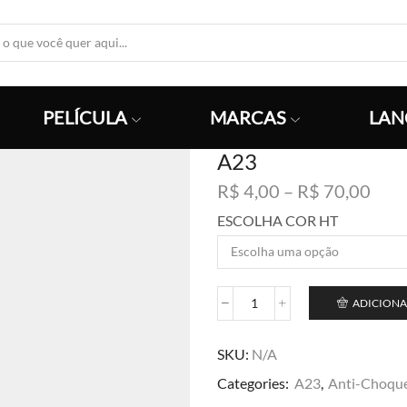
Search
Input
PELÍCULA
MARCAS
LAN
A23
Faix
R$
4,00
–
R$
70,00
de
ESCOLHA COR HT
preç
R$ 4
atra
R$ 7
ADICIONA
A23
quantidade
SKU:
N/A
Categories:
A23
,
Anti-Choqu