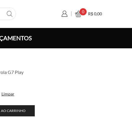
0
R$
0,00
ÇAMENTOS
a
ola G7 Play
o:
,50
vés
Limpar
0,00
 AO CARRINHO