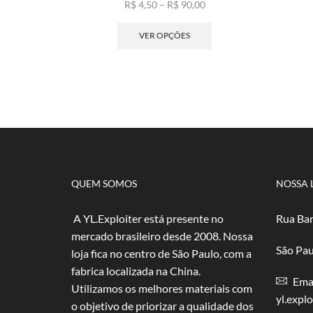
Faixa
R$
4,50
–
R$
90,00
de
Este
preço:
produto
VER OPÇÕES
R$ 4,50
tem
através
várias
R$ 90,00
variantes.
As
opções
podem
ser
escolhidas
na
página
QUEM SOMOS
NOSSA 
do
produto
A YL.Exploiter está presente no
Rua Bar
mercado brasileiro desde 2008. Nossa
São Pau
loja fica no centro de São Paulo, com a
fabrica localizada na China.
Emai
Utilizamos os melhores materiais com
yl.expl
o objetivo de priorizar a qualidade dos