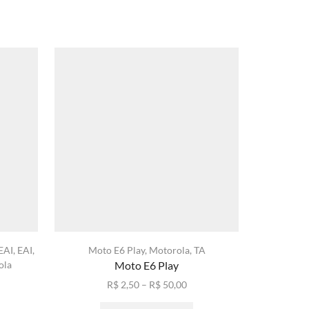
EAI
,
EAI
,
Moto E6 Play
,
Motorola
,
TA
Anti Impac
ola
Moto E6 Play
Mot
Faixa
R$
2,50
–
R$
50,00
xa
de
Este