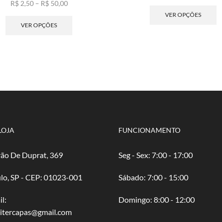
Faixa
de
E
R$
2,50
–
R$
50,00
de
Este
pre
p
VER OPÇÕES
preço:
produto
R$ 
t
VER OPÇÕES
R$ 2,50
tem
atr
v
através
várias
R$ 
va
R$ 50,00
variantes.
A
As
o
opções
p
podem
s
ser
e
escolhidas
n
na
p
página
d
LOJA
FUNCIONAMENTO
do
p
produto
ão De Duprat, 369
Seg - Sex: 7:00 - 17:00
lo, SP - CEP: 01023-001
​​Sábado: 7:00 - 15:00
l:
​Domingo: 8:00 - 12:00
oitercapas@gmail.com