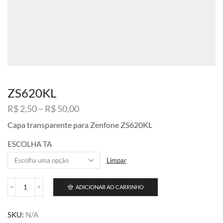
ZS620KL
Faixa
R$
2,50
–
R$
50,00
de
Capa transparente para Zenfone ZS620KL
preço:
R$ 2,50
ESCOLHA TA
através
R$ 50,00
Limpar
ADICIONAR AO CARRINHO
ZS620KL
quantidade
SKU:
N/A