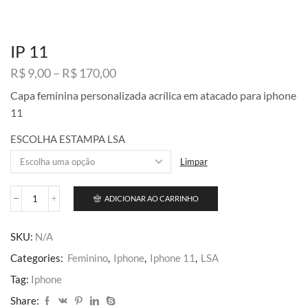
IP 11
Faixa
R$
9,00
–
R$
170,00
de
Capa feminina personalizada acrílica em atacado para iphone
preço:
11
R$ 9,00
através
ESCOLHA ESTAMPA LSA
R$ 170,00
Limpar
ADICIONAR AO CARRINHO
IP
11
quantidade
SKU:
N/A
Categories:
Feminino
,
Iphone
,
Iphone 11
,
LSA
Tag:
Iphone
Share: