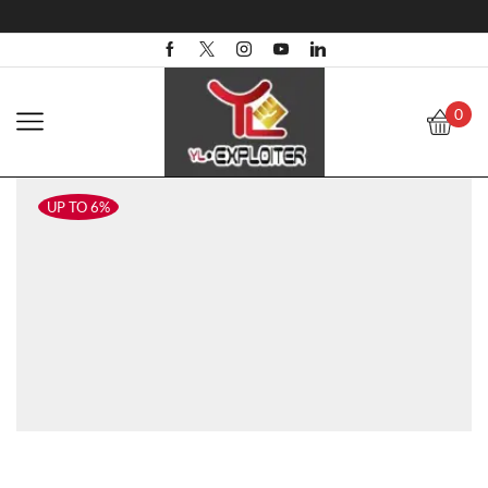
0
UP TO 6%