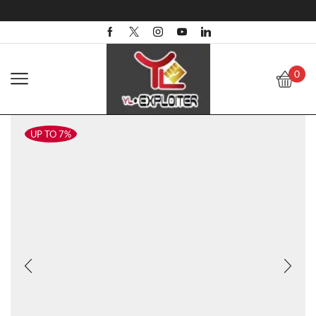
0
UP TO 7%