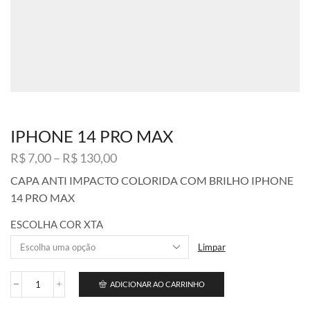
IPHONE 14 PRO MAX
Faixa
R$
7,00
–
R$
130,00
de
CAPA ANTI IMPACTO COLORIDA COM BRILHO IPHONE
preço:
14 PRO MAX
R$ 7,00
através
ESCOLHA COR XTA
R$ 130,00
Limpar
ADICIONAR AO CARRINHO
IPHONE
14