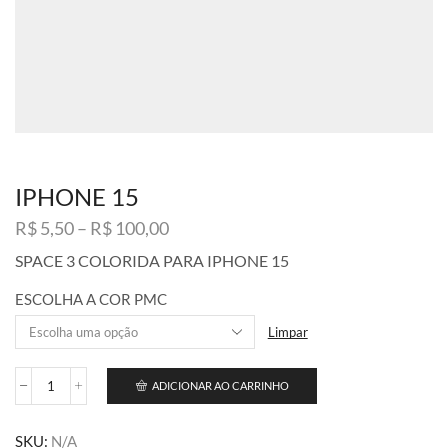
IPHONE 15
Faixa
R$
5,50
–
R$
100,00
de
SPACE 3 COLORIDA PARA IPHONE 15
preço:
R$ 5,50
ESCOLHA A COR PMC
através
R$ 100,00
Limpar
ADICIONAR AO CARRINHO
IPHONE
15
quantidade
SKU:
N/A