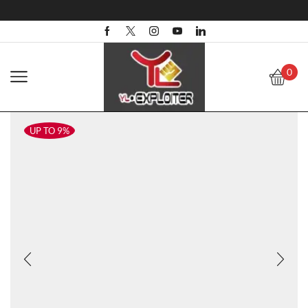
0
UP TO 9%