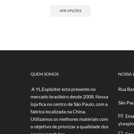
de
Este
preço:
produto
VER OPÇÕES
R$ 2,50
tem
através
várias
R$ 50,00
variantes.
As
opções
podem
ser
escolhidas
na
página
QUEM SOMOS
NOSSA 
do
produto
A YL.Exploiter está presente no
Rua Bar
mercado brasileiro desde 2008. Nossa
São Pau
loja fica no centro de São Paulo, com a
fabrica localizada na China.
Emai
Utilizamos os melhores materiais com
yl.expl
o objetivo de priorizar a qualidade dos
nossos produtos.
Fon