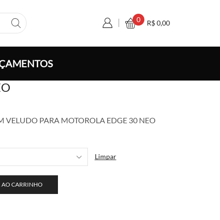
0
R$
0,00
ÇAMENTOS
EO
a
M VELUDO PARA MOTOROLA EDGE 30 NEO
o:
,00
vés
Limpar
0,00
 AO CARRINHO