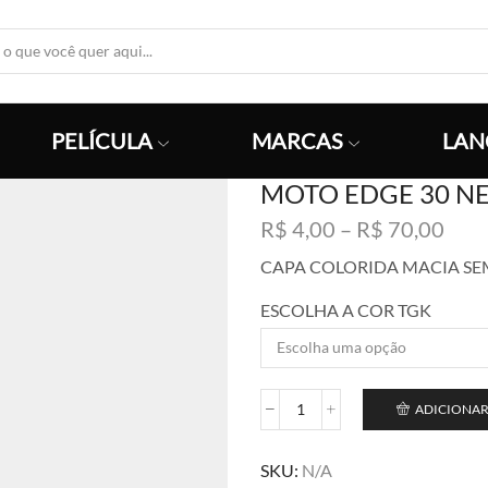
Search
Input
PELÍCULA
MARCAS
LAN
MOTO EDGE 30 N
Faix
R$
4,00
–
R$
70,00
de
CAPA COLORIDA MACIA SE
preç
R$ 4
ESCOLHA A COR TGK
atra
R$ 7
ADICIONAR
MOTO
EDGE
30
SKU:
N/A
NEO