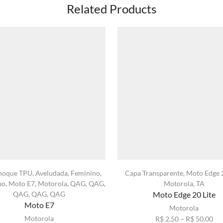
Related Products
hoque TPU
,
Aveludada
,
Feminino
,
Capa Transparente
,
Moto Edge 2
no
,
Moto E7
,
Motorola
,
QAG
,
QAG
,
Motorola
,
TA
QAG
,
QAG
,
QAG
Moto Edge 20 Lite
Moto E7
Motorola
Motorola
Fai
R$
2,50
–
R$
50,00