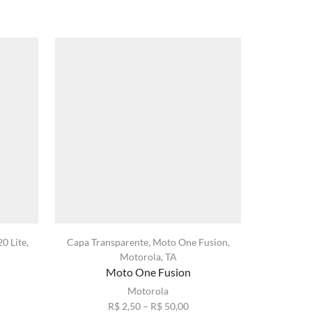
0 Lite
,
Capa Transparente
,
Moto One Fusion
,
Anti-Choq
Motorola
,
TA
Masculino
,
Moto One Fusion
Q
Motorola
xa
Faixa
R$
2,50
–
R$
50,00