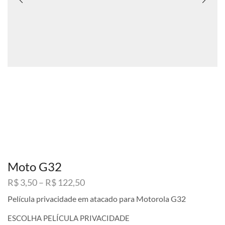
Moto G32
Faixa
R$
3,50
–
R$
122,50
de
Película privacidade em atacado para Motorola G32
preço:
R$ 3,50
ESCOLHA PELÍCULA PRIVACIDADE
através