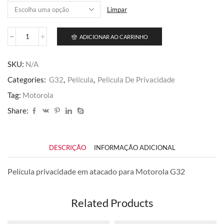
R$ 122,50
Limpar
ADICIONAR AO CARRINHO
Moto
G32
quantidade
SKU:
N/A
Categories:
G32
,
Película
,
Pelicula De Privacidade
Tag:
Motorola
Share:
DESCRIÇÃO
INFORMAÇÃO ADICIONAL
Película privacidade em atacado para Motorola G32
Related Products