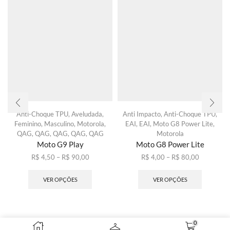
Anti-Choque TPU
,
Aveludada
,
Anti Impacto
,
Anti-Choque TPU
,
Feminino
,
Masculino
,
Motorola
,
EAI
,
EAI
,
Moto G8 Power Lite
,
QAG
,
QAG
,
QAG
,
QAG
,
QAG
Motorola
Moto G9 Play
Moto G8 Power Lite
Faixa
Faixa
R$
4,50
–
R$
90,00
R$
4,00
–
R$
80,00
de
Este
de
Este
preço:
produto
preço:
produto
VER OPÇÕES
VER OPÇÕES
R$ 4,50
tem
R$ 4,00
tem
através
várias
através
várias
R$ 90,00
variantes.
R$ 80,00
variantes
As
As
0
opções
opções