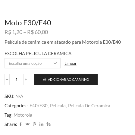
Moto E30/E40
Faixa
R$
1,20
–
R$
60,00
de
Película de cerâmica em atacado para Motorola E30/E40
preço:
R$ 1,20
ESCOLHA PELICULA CERAMICA
através
R$ 60,00
Limpar
ADICIONAR AO CARRINHO
Moto
E30/E40
quantidade
SKU:
N/A
Categories:
E40/E30
,
Película
,
Pelicula De Ceramica
Tag:
Motorola
Share: