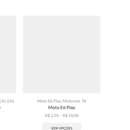
EAI
,
EAI
,
Moto E6 Play
,
Motorola
,
TA
Capa Tran
a
Moto E6 Play
Faixa
R$
2,50
–
R$
50,00
xa
de
Este
ste
preço:
produto
VER OPÇÕES