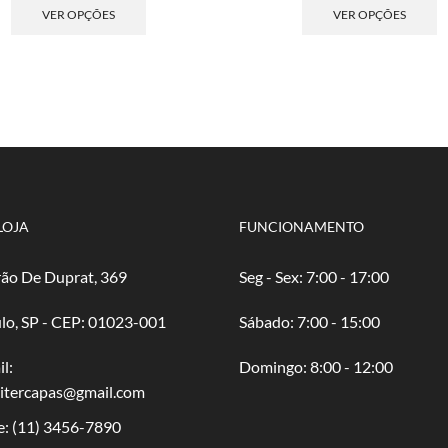
preço:
produto
pre
p
VER OPÇÕES
VER OPÇÕES
R$ 4,00
tem
R$ 
t
através
várias
atr
v
R$ 80,00
variantes.
R$ 
va
As
A
opções
o
podem
p
ser
s
escolhidas
e
na
n
página
p
LOJA
FUNCIONAMENTO
do
d
produto
p
ão De Duprat, 369
Seg - Sex: 7:00 - 17:00
lo, SP - CEP: 01023-001
​​Sábado: 7:00 - 15:00
l:
​Domingo: 8:00 - 12:00
oitercapas@gmail.com
e:
(11) 3456-7890