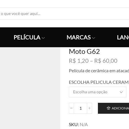
Search
Input
PELÍCULA
MARCAS
LAN
Moto G62
Faix
R$
1,20
–
R$
60,00
de
Película de cerâmica em ataca
preç
R$ 1
ESCOLHA PELICULA CERAM
atra
R$ 6
ADICIONA
Moto
G62
quantidade
SKU:
N/A