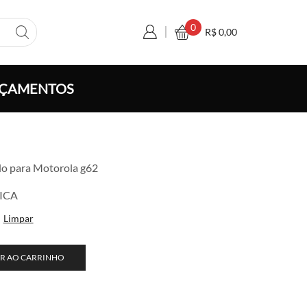
0
R$
0,00
ÇAMENTOS
a
do para Motorola g62
o:
,20
ICA
vés
Limpar
0,00
R AO CARRINHO