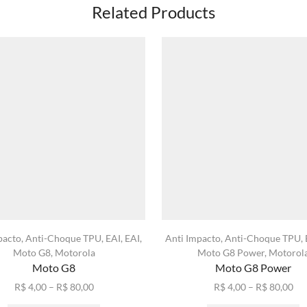
Related Products
pacto
,
Anti-Choque TPU
,
EAI
,
EAI
,
Anti Impacto
,
Anti-Choque TPU
,
Moto G8
,
Motorola
Moto G8 Power
,
Motorol
Moto G8
Moto G8 Power
Faixa
Fai
R$
4,00
–
R$
80,00
R$
4,00
–
R$
80,00
de
Este
de
E