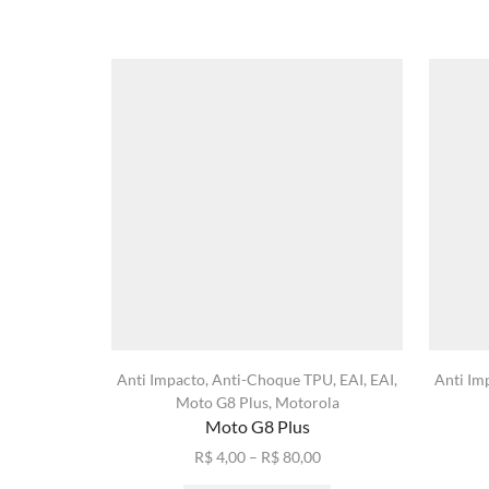
Anti Impacto
,
Anti-Choque TPU
,
EAI
,
EAI
,
Anti Im
Moto G8 Plus
,
Motorola
Moto G8 Plus
Faixa
R$
4,00
–
R$
80,00
de
Este