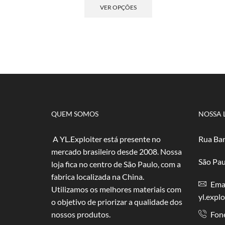
preço:
produto
VER OPÇÕES
R$ 4,00
tem
através
várias
R$ 80,00
variantes.
As
opções
podem
ser
escolhidas
na
página
QUEM SOMOS
NOSSA 
do
produto
A YL.Exploiter está presente no
Rua Bar
mercado brasileiro desde 2008. Nossa
São Pau
loja fica no centro de São Paulo, com a
fabrica localizada na China.
Emai
Utilizamos os melhores materiais com
yl.expl
o objetivo de priorizar a qualidade dos
nossos produtos.
Fon