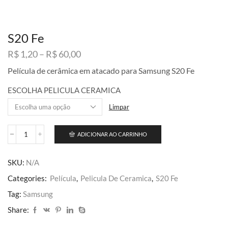
S20 Fe
Faixa
R$
1,20
–
R$
60,00
de
Película de cerâmica em atacado para Samsung S20 Fe
preço:
R$ 1,20
ESCOLHA PELICULA CERAMICA
através
R$ 60,00
Limpar
ADICIONAR AO CARRINHO
S20
Fe
quantidade
SKU:
N/A
Categories:
Película
,
Pelicula De Ceramica
,
S20 Fe
Tag:
Samsung
Share: