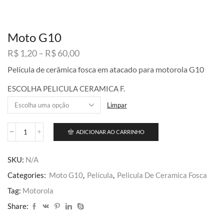
Moto G10
Faixa
R$
1,20
–
R$
60,00
de
Película de cerâmica fosca em atacado para motorola G10
preço:
R$ 1,20
ESCOLHA PELICULA CERAMICA F.
através
R$ 60,00
Limpar
ADICIONAR AO CARRINHO
Moto
G10
quantidade
SKU:
N/A
Categories:
Moto G10
,
Película
,
Pelicula De Ceramica Fosca
Tag:
Motorola
Share: