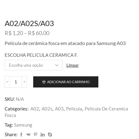
A02/A02S/A03
Faixa
R$
1,20
–
R$
60,00
de
Película de cerâmica fosca em atacado para Samsung A03
preço:
R$ 1,20
ESCOLHA PELICULA CERAMICA F.
através
R$ 60,00
Limpar
ADICIONAR AO CARRINHO
A02/A02S/A03
quantidade
SKU:
N/A
Categories:
A02
,
A02s
,
A03
,
Película
,
Pelicula De Ceramica
Fosca
Tag:
Samsung
Share: