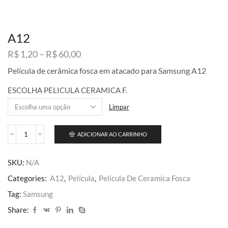
A12
Faixa
R$
1,20
–
R$
60,00
de
Película de cerâmica fosca em atacado para Samsung A12
preço:
R$ 1,20
ESCOLHA PELICULA CERAMICA F.
através
R$ 60,00
Limpar
ADICIONAR AO CARRINHO
A12
quantidade
SKU:
N/A
Categories:
A12
,
Película
,
Pelicula De Ceramica Fosca
Tag:
Samsung
Share: