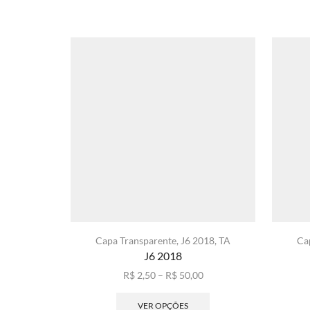
Capa Transparente
,
J6 2018
,
TA
Ca
J6 2018
Faixa
R$
2,50
–
R$
50,00
de
Este
preço:
produto
VER OPÇÕES