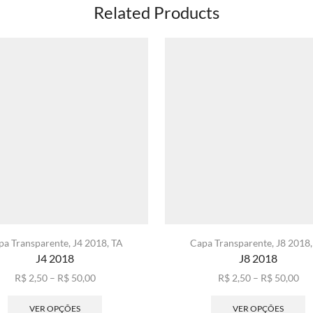
Related Products
pa Transparente
,
J4 2018
,
TA
Capa Transparente
,
J8 2018
J4 2018
J8 2018
Faixa
Fai
R$
2,50
–
R$
50,00
R$
2,50
–
R$
50,00
de
Este
de
E
preço:
produto
pre
p
VER OPÇÕES
VER OPÇÕES