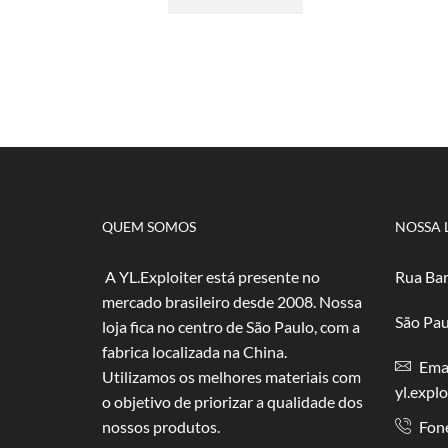
R$ 2,50
tem
através
várias
R$ 50,00
variantes.
As
opções
podem
ser
escolhidas
na
página
do
QUEM SOMOS
NOSSA 
produto
A YL.Exploiter está presente no
Rua Bar
mercado brasileiro desde 2008. Nossa
São Pau
loja fica no centro de São Paulo, com a
fabrica localizada na China.
Emai
Utilizamos os melhores materiais com
yl.expl
o objetivo de priorizar a qualidade dos
nossos produtos.
Fon