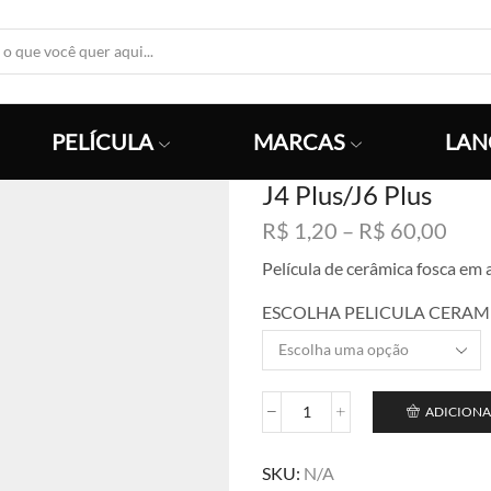
Search
Input
PELÍCULA
MARCAS
LAN
J4 Plus/J6 Plus
Faix
R$
1,20
–
R$
60,00
de
Película de cerâmica fosca em
preç
R$ 1
ESCOLHA PELICULA CERAMI
atra
R$ 6
ADICIONA
J4
Plus/J6
Plus
SKU:
N/A
quantidade