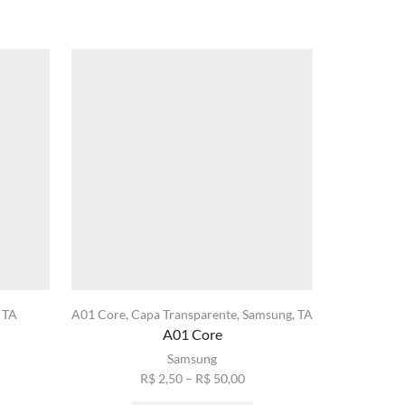
,
TA
A01 Core
,
Capa Transparente
,
Samsung
,
TA
A11
,
Capa
A01 Core
xa
Samsung
ste
Faixa
R$
2,50
–
R$
50,00
ço:
roduto
de
Este