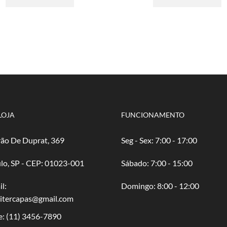
R$ 2,50
tem
R$ 
t
através
várias
atr
v
R$ 50,00
variantes.
R$ 
va
As
A
opções
o
podem
p
ser
s
escolhidas
e
na
n
página
p
do
d
LOJA
FUNCIONAMENTO
produto
p
ão De Duprat, 369
Seg - Sex: 7:00 - 17:00
lo, SP - CEP: 01023-001
​​Sábado: 7:00 - 15:00
l:
​Domingo: 8:00 - 12:00
oitercapas@gmail.com
e:
(11) 3456-7890