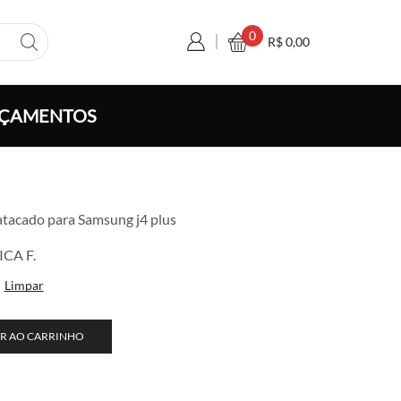
0
R$
0,00
ÇAMENTOS
a
 atacado para Samsung j4 plus
o:
,20
CA F.
vés
Limpar
0,00
R AO CARRINHO