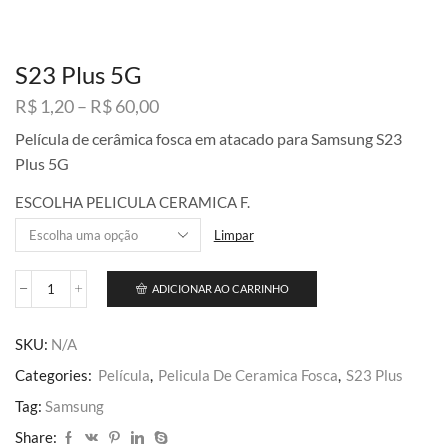
S23 Plus 5G
Faixa
R$
1,20
–
R$
60,00
de
Película de cerâmica fosca em atacado para Samsung S23
preço:
Plus 5G
R$ 1,20
através
ESCOLHA PELICULA CERAMICA F.
R$ 60,00
Limpar
ADICIONAR AO CARRINHO
S23
Plus
5G
SKU:
N/A
quantidade
Categories:
Película
,
Pelicula De Ceramica Fosca
,
S23 Plus
Tag:
Samsung
Share: