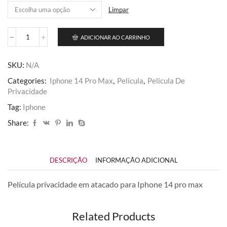
R$ 122,50
Limpar
ADICIONAR AO CARRINHO
Iphone
14
Pro
SKU:
N/A
Max
quantidade
Categories:
Iphone 14 Pro Max
,
Película
,
Pelicula De
Privacidade
Tag:
Iphone
Share:
DESCRIÇÃO
INFORMAÇÃO ADICIONAL
Película privacidade em atacado para Iphone 14 pro max
Related Products