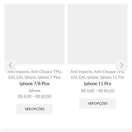
Anti Impacto
,
Anti-Choque TPU
,
Anti Impacto
,
Anti-Choque TPU
,
EAI
,
EAI
,
Iphone
,
Iphone 7 Plus
EAI
,
EAI
,
Iphone
,
Iphone 11 Pro
Iphone 7/8 Plus
Iphone 11 Pro
Iphone
Faixa
R$
4,00
–
R$
80,00
Faixa
de
Este
R$
4,00
–
R$
80,00
de
Este
preço:
produto
VER OPÇÕES
preço:
produto
R$ 4,00
tem
VER OPÇÕES
R$ 4,00
tem
através
várias
através
várias
R$ 80,00
variantes
R$ 80,00
variantes.
As
As
opções