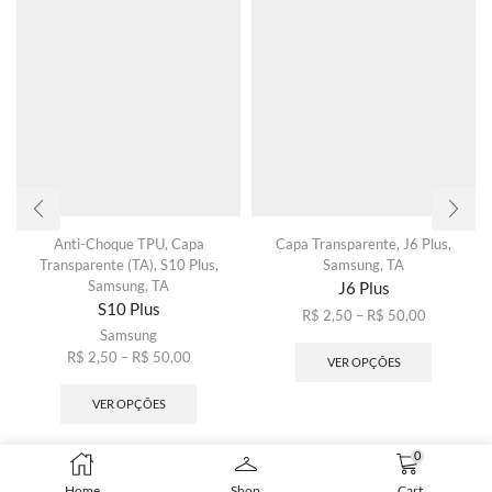
Anti-Choque TPU
,
Capa
Capa Transparente
,
J6 Plus
,
Transparente (TA)
,
S10 Plus
,
Samsung
,
TA
Samsung
,
TA
J6 Plus
S10 Plus
Faixa
R$
2,50
–
R$
50,00
Samsung
de
Este
Faixa
preço:
produto
R$
2,50
–
R$
50,00
VER OPÇÕES
de
Este
R$ 2,50
tem
preço:
produto
através
várias
VER OPÇÕES
R$ 2,50
tem
R$ 50,00
variantes
através
várias
As
0
R$ 50,00
variantes.
opções
As
podem
Home
Shop
Cart