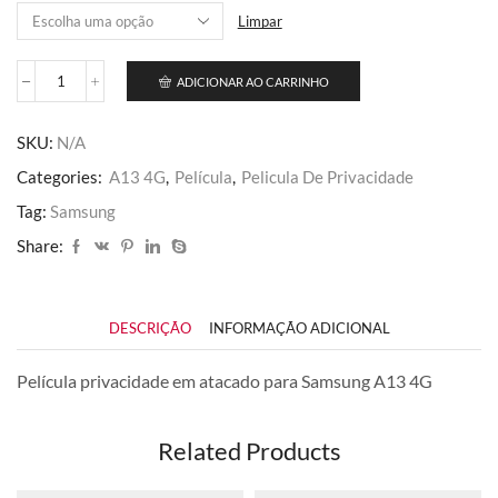
R$ 122,50
Limpar
ADICIONAR AO CARRINHO
A13
4G
quantidade
SKU:
N/A
Categories:
A13 4G
,
Película
,
Pelicula De Privacidade
Tag:
Samsung
Share:
DESCRIÇÃO
INFORMAÇÃO ADICIONAL
Película privacidade em atacado para Samsung A13 4G
Related Products