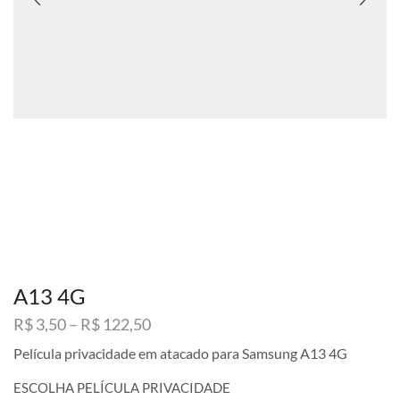
A13 4G
Faixa
R$
3,50
–
R$
122,50
de
Película privacidade em atacado para Samsung A13 4G
preço:
R$ 3,50
ESCOLHA PELÍCULA PRIVACIDADE
através