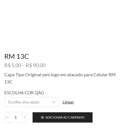
RM 13C
Faixa
R$
5,00
–
R$
90,00
de
Capa Tipo Original sem logo em atacado para Celular RM
preço:
13C
R$ 5,00
através
ESCOLHA COR QAG
R$ 90,00
Limpar
ADICIONAR AO CARRINHO
RM
13C