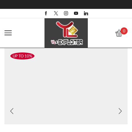
0
UP TO 10%