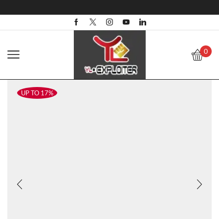
0
UP TO 17%