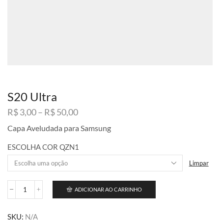
S20 Ultra
Faixa
R$
3,00
–
R$
50,00
de
Capa Aveludada para Samsung
preço:
R$ 3,00
ESCOLHA COR QZN1
através
R$ 50,00
Limpar
ADICIONAR AO CARRINHO
S20
Ultra
quantidade
SKU:
N/A