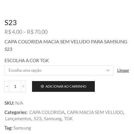
S23
Faixa
R$
4,00
–
R$
70,00
de
CAPA COLORIDA MACIA SEM VELUDO PARA SAMSUNG
preço:
S23
R$ 4,00
através
ESCOLHA A COR TGK
R$ 70,00
Limpar
ADICIONAR AO CARRINHO
S23
quantidade
SKU:
N/A
Categories:
CAPA COLORIDA
,
CAPA MACIA SEM VELUDO
,
Lançamentos
,
S23
,
Samsung
,
TGK
Tag:
Samsung