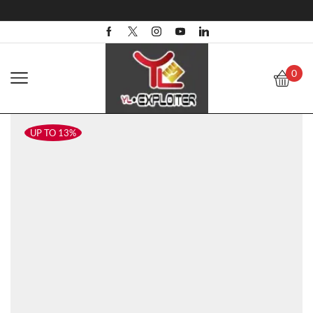
0
UP TO 13%