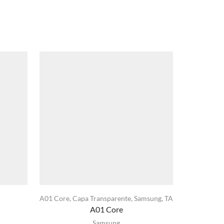
A01 Core
,
Capa Transparente
,
Samsung
,
TA
Capa
A01 Core
xa
Samsung