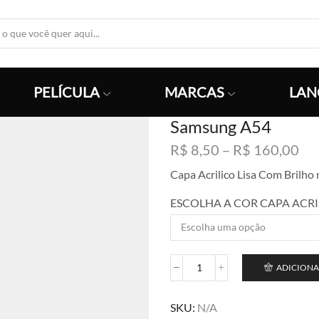
Search
Input
PELÍCULA
MARCAS
LAN
Samsung A54
Fai
R$
8,50
–
R$
160,00
de
Capa Acrilico Lisa Com Brilh
pre
R$
ESCOLHA A COR CAPA ACRI
atr
R$
ADICIONA
Samsung
A54
quantidade
SKU:
N/A