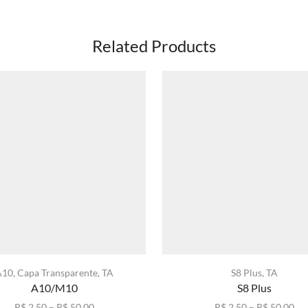
Related Products
A10
,
Capa Transparente
,
TA
S8 Plus
,
TA
A10/M10
S8 Plus
Faixa
Fai
R$
2,50
–
R$
50,00
R$
2,50
–
R$
50,00