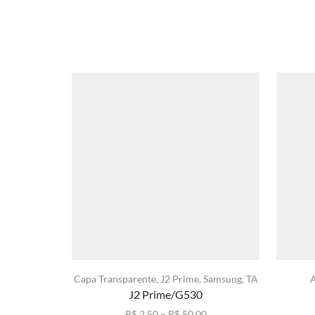
Capa Transparente
,
J2 Prime
,
Samsung
,
TA
J2 Prime/G530
Faixa
R$
2,50
–
R$
50,00