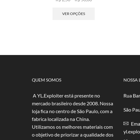
de
Este
preço:
produto
VER OPÇÕES
R$ 2,50
tem
através
várias
R$ 50,00
variantes.
As
opções
podem
ser
escolhidas
na
página
QUEM SOMOS
NOSSA 
do
produto
A YL.Exploiter está presente no
Rua Bar
mercado brasileiro desde 2008. Nossa
São Pau
loja fica no centro de São Paulo, com a
fabrica localizada na China.
Emai
Utilizamos os melhores materiais com
yl.expl
o objetivo de priorizar a qualidade dos