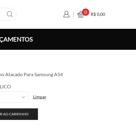
0
R$
0,00
ÇAMENTOS
xa
o no Atacado Para Samsung A54
ço:
 8,50
LICO
avés
Limpar
 160,00
R AO CARRINHO