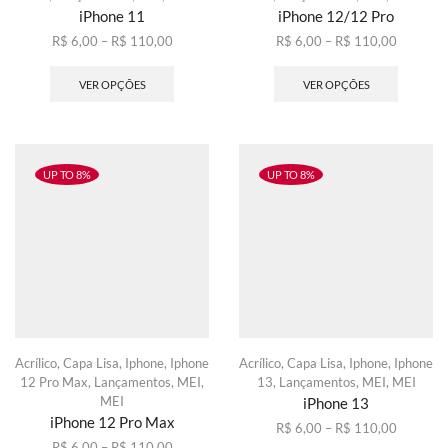
iPhone 11
iPhone 12/12 Pro
Faixa
Faixa
R$
6,00
–
R$
110,00
R$
6,00
–
R$
110,00
de
Este
de
Este
preço:
produto
preço:
produto
VER OPÇÕES
VER OPÇÕES
R$ 6,00
tem
R$ 6,00
tem
através
várias
através
várias
R$ 110,00
variantes.
R$ 110,
variante
As
As
opções
opções
UP TO 8%
UP TO 8%
podem
podem
ser
ser
escolhidas
escolhid
na
na
página
página
do
do
produto
produto
Acrílico
,
Capa Lisa
,
Iphone
,
Iphone
Acrílico
,
Capa Lisa
,
Iphone
,
Iphone
12 Pro Max
,
Lançamentos
,
MEI
,
13
,
Lançamentos
,
MEI
,
MEI
MEI
iPhone 13
iPhone 12 Pro Max
Faixa
R$
6,00
–
R$
110,00
Faixa
de
Este
R$
6,00
–
R$
110,00