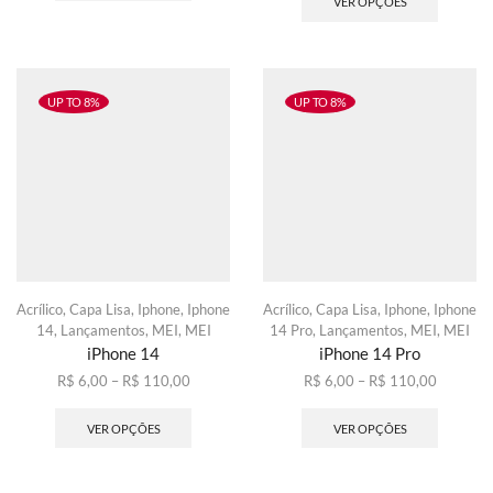
VER OPÇÕES
através
várias
R$ 6,00
tem
R$ 110,00
variantes.
através
várias
As
R$ 110,
variante
opções
As
podem
opções
UP TO 8%
UP TO 8%
ser
podem
escolhidas
ser
na
escolhid
página
na
do
página
produto
do
produto
Acrílico
,
Capa Lisa
,
Iphone
,
Iphone
Acrílico
,
Capa Lisa
,
Iphone
,
Iphone
14
,
Lançamentos
,
MEI
,
MEI
14 Pro
,
Lançamentos
,
MEI
,
MEI
iPhone 14
iPhone 14 Pro
Faixa
Faixa
R$
6,00
–
R$
110,00
R$
6,00
–
R$
110,00
de
Este
de
Este
preço:
produto
preço:
produto
VER OPÇÕES
VER OPÇÕES
R$ 6,00
tem
R$ 6,00
tem
através
várias
através
várias
R$ 110,00
variantes.
R$ 110,
variante