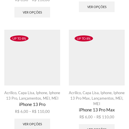
de
Este
preço:
produto
VER OPÇÕES
preço:
produto
R$ 6,00
tem
VER OPÇÕES
R$ 6,00
tem
através
várias
através
várias
R$ 110,
variante
R$ 110,00
variantes.
As
As
opções
opções
podem
UP TO 8%
UP TO 8%
podem
ser
ser
escolhid
escolhidas
na
na
página
página
do
do
produto
produto
Acrílico
,
Capa Lisa
,
Iphone
,
Iphone
Acrílico
,
Capa Lisa
,
Iphone
,
Iphone
13 Pro
,
Lançamentos
,
MEI
,
MEI
13 Pro Max
,
Lançamentos
,
MEI
,
MEI
iPhone 13 Pro
iPhone 13 Pro Max
Faixa
R$
6,00
–
R$
110,00
de
Este
Faixa
R$
6,00
–
R$
110,00
preço:
produto
de
Este
VER OPÇÕES
R$ 6,00
tem
preço:
produto