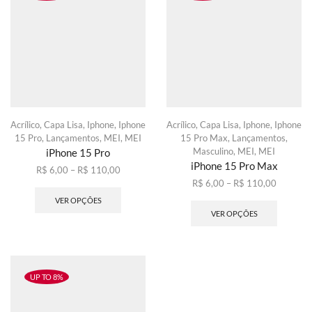
podem
ser
ser
escolhid
escolhidas
na
na
página
página
do
do
produto
produto
Acrílico
,
Capa Lisa
,
Iphone
,
Iphone
Acrílico
,
Capa Lisa
,
Iphone
,
Iphone
15 Pro
,
Lançamentos
,
MEI
,
MEI
15 Pro Max
,
Lançamentos
,
Masculino
,
MEI
,
MEI
iPhone 15 Pro
iPhone 15 Pro Max
Faixa
R$
6,00
–
R$
110,00
de
Este
Faixa
R$
6,00
–
R$
110,00
preço:
produto
de
Este
VER OPÇÕES
R$ 6,00
tem
preço:
produto
VER OPÇÕES
através
várias
R$ 6,00
tem
R$ 110,00
variantes.
através
várias
As
R$ 110,
variante
opções
As
podem
opções
UP TO 8%
ser
podem
escolhidas
ser