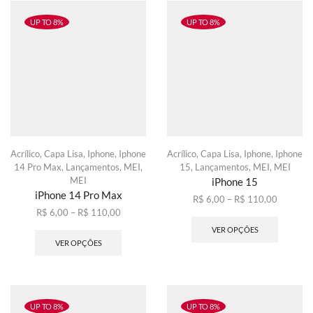
As
As
opções
opções
UP TO 8%
UP TO 8%
podem
podem
ser
ser
escolhidas
escolhid
na
na
página
página
do
do
produto
produto
Acrílico
,
Capa Lisa
,
Iphone
,
Iphone
Acrílico
,
Capa Lisa
,
Iphone
,
Iphone
14 Pro Max
,
Lançamentos
,
MEI
,
15
,
Lançamentos
,
MEI
,
MEI
MEI
iPhone 15
iPhone 14 Pro Max
Faixa
R$
6,00
–
R$
110,00
Faixa
de
Este
R$
6,00
–
R$
110,00
de
Este
preço:
produto
VER OPÇÕES
preço:
produto
R$ 6,00
tem
VER OPÇÕES
R$ 6,00
tem
através
várias
através
várias
R$ 110,
variante
R$ 110,00
variantes.
As
As
opções
opções
podem
UP TO 8%
UP TO 8%