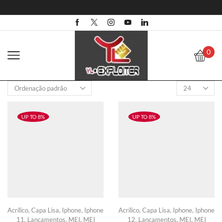
0
Products
per
page
UP TO 8%
UP TO 8%
Acrílico
,
Capa Lisa
,
Iphone
,
Iphone
Acrílico
,
Capa Lisa
,
Iphone
,
Iphone
11
,
Lançamentos
,
MEI
,
MEI
12
,
Lançamentos
,
MEI
,
MEI