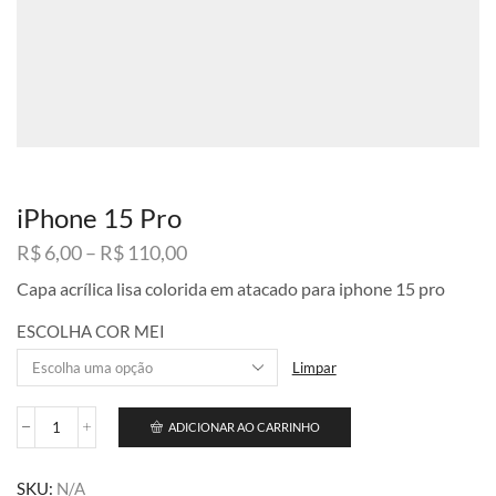
iPhone 15 Pro
Faixa
R$
6,00
–
R$
110,00
de
Capa acrílica lisa colorida em atacado para iphone 15 pro
preço:
R$ 6,00
ESCOLHA COR MEI
através
R$ 110,00
Limpar
ADICIONAR AO CARRINHO
iPhone
15
Pro
SKU:
N/A
quantidade