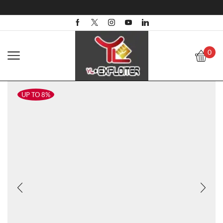
0
UP TO 8%