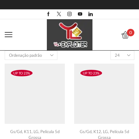
0
Products
per
page
UP TO 23%
UP TO 23%
Gs/Gd
,
K11
,
LG
,
Película 5d
Gs/Gd
,
K12
,
LG
,
Película 5d
Grossa
Grossa