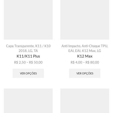
ser
podem
escolhidas
ser
na
escolhid
página
na
do
página
produto
do
produto
Capa Transparente
,
K11 / K10
Anti Impacto
,
Anti-Choque TPU
,
2018
,
LG
,
TA
EAI
,
EAI
,
K12 Max
,
LG
K11/K11 Plus
K12 Max
Faixa
Faixa
R$
2,50
–
R$
50,00
R$
4,00
–
R$
80,00
de
Este
de
Este
preço:
produto
preço:
produto
VER OPÇÕES
VER OPÇÕES
R$ 2,50
tem
R$ 4,00
tem
através
várias
através
várias
R$ 50,00
variantes.
R$ 80,00
variante
As
As
opções
opções
podem
podem
ser
ser
escolhidas
escolhid