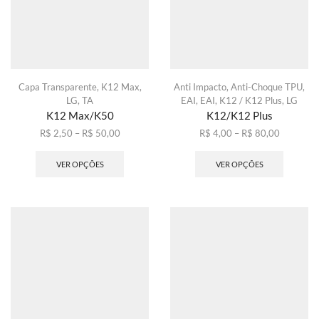
na
na
página
página
do
do
produto
produto
Capa Transparente
,
K12 Max
,
Anti Impacto
,
Anti-Choque TPU
,
LG
,
TA
EAI
,
EAI
,
K12 / K12 Plus
,
LG
K12 Max/K50
K12/K12 Plus
Faixa
Faixa
R$
2,50
–
R$
50,00
R$
4,00
–
R$
80,00
de
Este
de
Este
preço:
produto
preço:
produto
VER OPÇÕES
VER OPÇÕES
R$ 2,50
tem
R$ 4,00
tem
através
várias
através
várias
R$ 50,00
variantes.
R$ 80,00
variante
As
As
opções
opções
podem
podem
ser
ser
escolhidas
escolhid
na
na
página
página
do
do