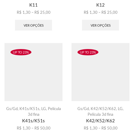
K11
K12
Faixa
Faixa
R$
1,30
–
R$
25,00
R$
1,30
–
R$
25,00
de
Este
de
Este
preço:
produto
preço:
produto
VER OPÇÕES
VER OPÇÕES
R$ 1,30
tem
R$ 1,30
tem
através
várias
através
várias
R$ 25,00
variantes.
R$ 25,00
variante
As
As
opções
opções
UP TO 23%
UP TO 23%
podem
podem
ser
ser
escolhidas
escolhid
na
na
página
página
do
do
produto
produto
Gs/Gd
,
K41s/K51s
,
LG
,
Película
Gs/Gd
,
K42/K52/K62
,
LG
,
3d fina
Película 3d fina
K41s/K51s
K42/K52/K62
Faixa
Faixa
R$
1,30
–
R$
50,00
R$
1,30
–
R$
50,00
de
Este
de
Este