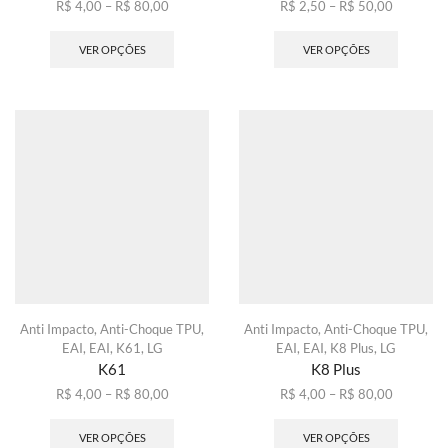
Faixa
Faixa
R$
4,00
–
R$
80,00
R$
2,50
–
R$
50,00
de
Este
de
Este
preço:
produto
preço:
produto
VER OPÇÕES
VER OPÇÕES
R$ 4,00
tem
R$ 2,50
tem
através
várias
através
várias
R$ 80,00
variantes.
R$ 50,00
variante
As
As
opções
opções
podem
podem
ser
ser
escolhidas
escolhid
na
na
página
página
do
do
produto
produto
Anti Impacto
,
Anti-Choque TPU
,
Anti Impacto
,
Anti-Choque TPU
,
EAI
,
EAI
,
K61
,
LG
EAI
,
EAI
,
K8 Plus
,
LG
K61
K8 Plus
Faixa
Faixa
R$
4,00
–
R$
80,00
R$
4,00
–
R$
80,00
de
Este
de
Este
preço:
produto
preço:
produto
VER OPÇÕES
VER OPÇÕES