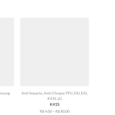
msung
Anti Impacto
,
Anti-Choque TPU
,
EAI
,
EAI
,
Anti Impac
K41S
,
LG
K41S
xa
ste
Faixa
R$
4,00
–
R$
80,00