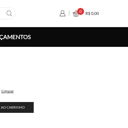
0
R$
0,00
ÇAMENTOS
a
o:
,30
vés
Limpar
0,00
 AO CARRINHO