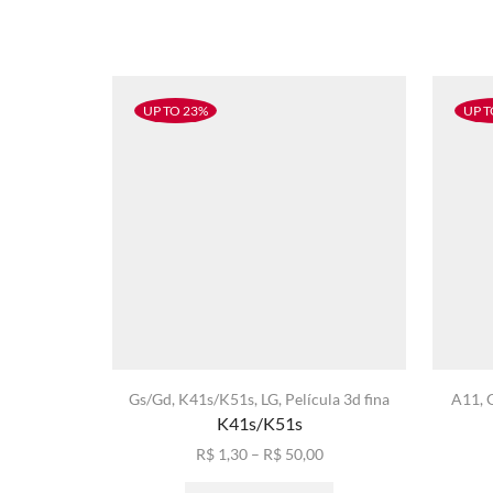
UP TO 23%
UP T
Gs/Gd
,
K41s/K51s
,
LG
,
Película 3d fina
A11
,
K41s/K51s
Faixa
R$
1,30
–
R$
50,00
de
Este