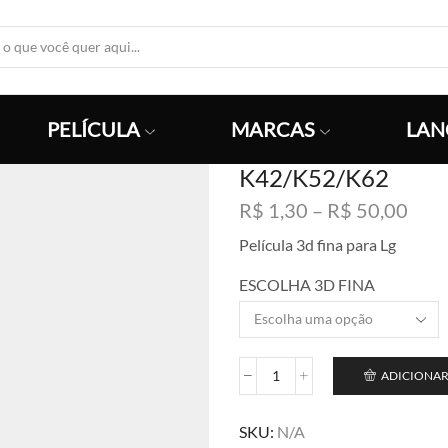
Search
Input
PELÍCULA
MARCAS
LAN
K42/K52/K62
Faix
R$
1,30
–
R$
50,00
de
Película 3d fina para Lg
preç
R$ 1
ESCOLHA 3D FINA
atra
R$ 5
ADICIONAR
K42/K52/K62
quantidade
SKU:
N/A