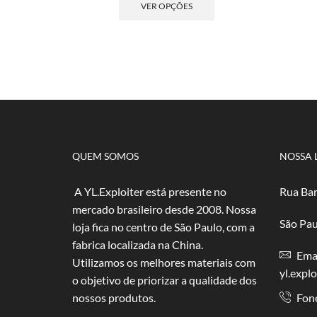
preço:
produto
VER OPÇÕES
R$ 1,30
tem
através
várias
R$ 50,00
variantes.
As
opções
podem
ser
escolhidas
na
página
QUEM SOMOS
NOSSA 
do
produto
A YL.Exploiter está presente no
Rua Bar
mercado brasileiro desde 2008. Nossa
São Pau
loja fica no centro de São Paulo, com a
fabrica localizada na China.
Emai
Utilizamos os melhores materiais com
yl.expl
o objetivo de priorizar a qualidade dos
nossos produtos.
Fon