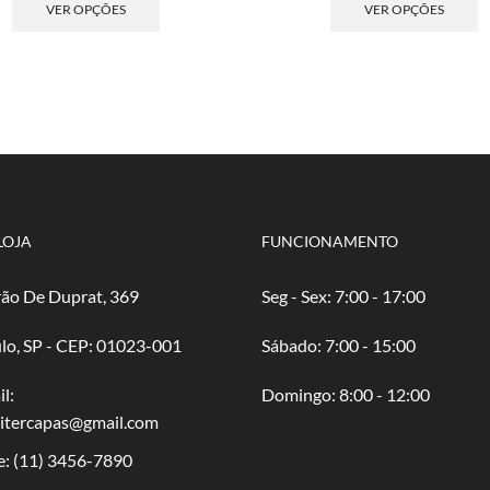
preço:
produto
pre
p
VER OPÇÕES
VER OPÇÕES
R$ 1,30
tem
R$ 
t
através
várias
atr
v
R$ 50,00
variantes.
R$ 
va
As
A
opções
o
podem
p
ser
s
escolhidas
e
na
n
página
p
LOJA
FUNCIONAMENTO
do
d
produto
p
ão De Duprat, 369
Seg - Sex: 7:00 - 17:00
lo, SP - CEP: 01023-001
​​Sábado: 7:00 - 15:00
l:
​Domingo: 8:00 - 12:00
oitercapas@gmail.com
e:
(11) 3456-7890