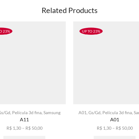
Related Products
O 23%
UP TO 23%
Gs/Gd
,
Película 3d fina
,
Samsung
A01
,
Gs/Gd
,
Película 3d fina
,
Sa
A11
A01
Faixa
Fai
R$
1,30
–
R$
50,00
R$
1,30
–
R$
50,00
de
Este
de
E