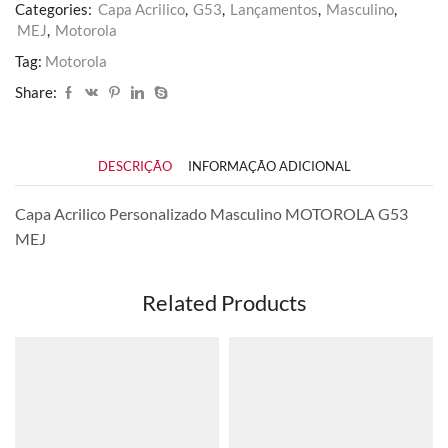
MOTOROLA
Categories:
Capa Acrilico
,
G53
,
Lançamentos
,
Masculino
,
G53
MEJ
,
Motorola
MEJ
quantidade
Tag:
Motorola
Share:
DESCRIÇÃO
INFORMAÇÃO ADICIONAL
Capa Acrilico Personalizado Masculino MOTOROLA G53
MEJ
Related Products