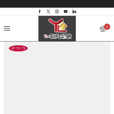
0
UP TO 7%