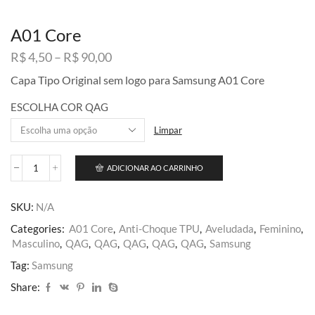
A01 Core
Faixa
R$
4,50
–
R$
90,00
de
Capa Tipo Original sem logo para Samsung A01 Core
preço:
R$ 4,50
ESCOLHA COR QAG
através
R$ 90,00
Limpar
ADICIONAR AO CARRINHO
A01
Core
quantidade
SKU:
N/A
Categories:
A01 Core
,
Anti-Choque TPU
,
Aveludada
,
Feminino
,
Masculino
,
QAG
,
QAG
,
QAG
,
QAG
,
QAG
,
Samsung
Tag:
Samsung
Share: